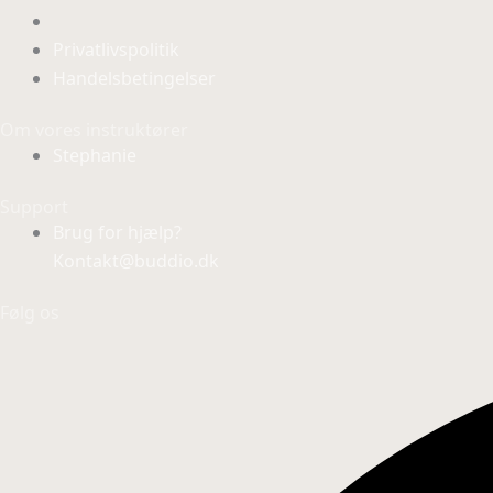
Privatlivspolitik
Handelsbetingelser
Om vores instruktører
Stephanie
Support
Brug for hjælp?
Kontakt@buddio.dk
Følg os