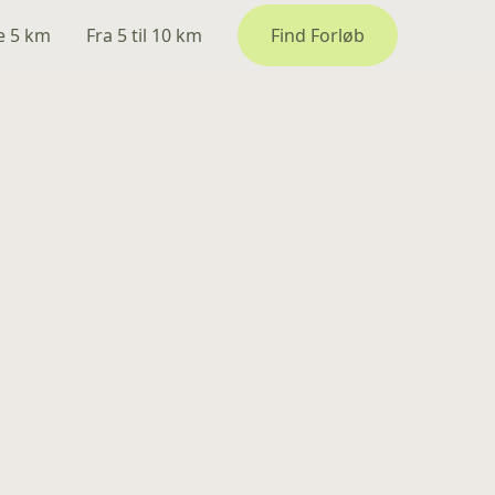
e 5 km
Fra 5 til 10 km
Find Forløb