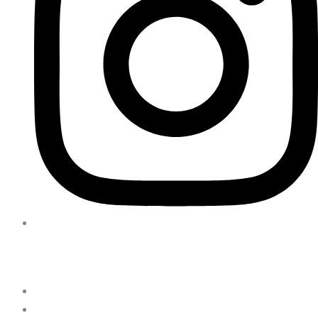
Instagram
Kontakt
Send sms til +45 42511528
Kochsgade 31 D 5000 Odense