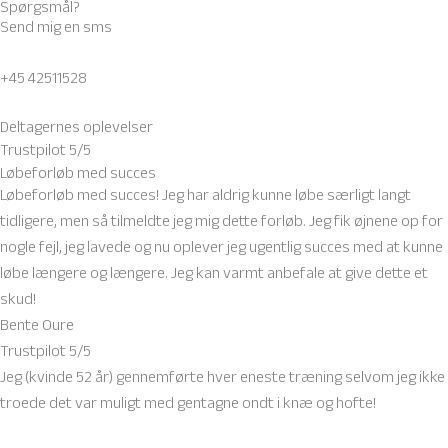
Spørgsmål?
Send mig en sms
+45 42511528
Deltagernes oplevelser
Trustpilot 5/5
Løbeforløb med succes
Løbeforløb med succes! Jeg har aldrig kunne løbe særligt langt
tidligere, men så tilmeldte jeg mig dette forløb. Jeg fik øjnene op for
nogle fejl, jeg lavede og nu oplever jeg ugentlig succes med at kunne
løbe længere og længere. Jeg kan varmt anbefale at give dette et
skud!
Bente Oure
Trustpilot 5/5
Jeg (kvinde 52 år) gennemførte hver eneste træning selvom jeg ikke
troede det var muligt med gentagne ondt i knæ og hofte!