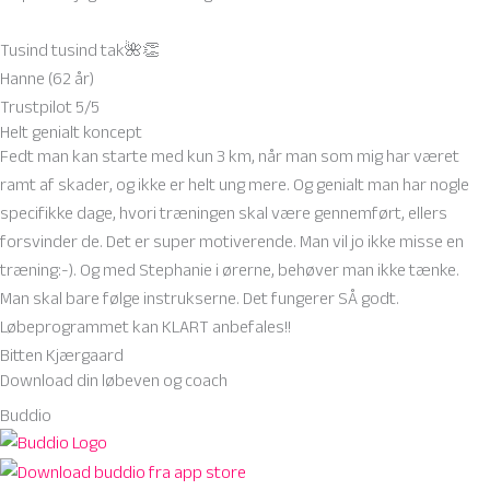
Tusind tusind tak🌺👏
Hanne (62 år)
Trustpilot 5/5
Helt genialt koncept
Fedt man kan starte med kun 3 km, når man som mig har været
ramt af skader, og ikke er helt ung mere. Og genialt man har nogle
specifikke dage, hvori træningen skal være gennemført, ellers
forsvinder de. Det er super motiverende. Man vil jo ikke misse en
træning:-). Og med Stephanie i ørerne, behøver man ikke tænke.
Man skal bare følge instrukserne. Det fungerer SÅ godt.
Løbeprogrammet kan KLART anbefales!!
Bitten Kjærgaard
Download din løbeven og coach
Buddio