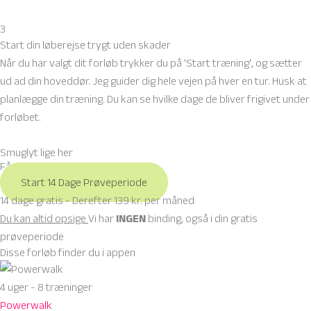
3
Start din løberejse trygt uden skader
Når du har valgt dit forløb trykker du på 'Start træning', og sætter
ud ad din hoveddør. Jeg guider dig hele vejen på hver en tur. Husk at
planlægge din træning. Du kan se hvilke dage de bliver frigivet under
forløbet.
Smuglyt lige her
Få din løbe Coach nu
Start 14 Dage Prøveperiode
14 dage gratis - Derefter 139 kr. per måned
Du kan altid opsige
Vi har
INGEN
binding, også i din gratis
prøveperiode
Disse forløb finder du i appen
4 uger - 8 træninger
Powerwalk