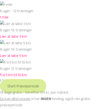
6 uger - 12 træninger
1
mile
8 uger 19. træninger
Lær
at løbe 3 km
8 uger 19. træninger
Lær
at løbe 5 km
8 uger 21. træninger
fra
5 km til 10 km
Få dine 14 dages gratis nu
Start Prøveperiode
14 dage gratis - Derefter 139 kr. per måned
Du kan altid opsige
Vi har
INGEN
binding, også i din gratis
prøveperiode