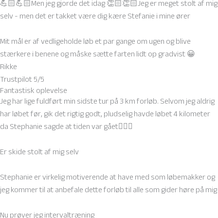
💪🏻💪🏻Men jeg gjorde det idag 👏🏻👏🏻Jeg er meget stolt af mig
selv - men det er takket være dig kære Stefanie i mine ører
Mit mål er af vedligeholde løb et par gange om ugen og blive
stærkere i benene og måske sætte farten lidt op gradvist 😀
Rikke
Trustpilot 5/5
Fantastisk oplevelse
Jeg har lige fuldført min sidste tur på 3 km forløb. Selvom jeg aldrig
har løbet før, gik det rigtig godt, pludselig havde løbet 4 kilometer
da Stephanie sagde at tiden var gået🏃🏻‍♀️
Er skide stolt af mig selv
Stephanie er virkelig motiverende at have med som løbemakker og
jeg kommer til at anbefale dette forløb til alle som gider høre på mig
Nu prøver jeg intervaltræning