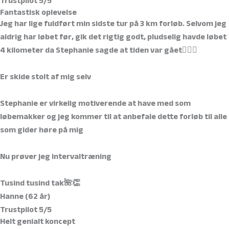
Trustpilot 5/5
Fantastisk oplevelse
Jeg har lige fuldført min sidste tur på 3 km forløb. Selvom jeg
aldrig har løbet før, gik det rigtig godt, pludselig havde løbet
4 kilometer da Stephanie sagde at tiden var gået🏃🏻‍♀️
Er skide stolt af mig selv
Stephanie er virkelig motiverende at have med som
løbemakker og jeg kommer til at anbefale dette forløb til alle
som gider høre på mig
Nu prøver jeg intervaltræning
Tusind tusind tak🌺👏
Hanne (62 år)
Trustpilot 5/5
Helt genialt koncept