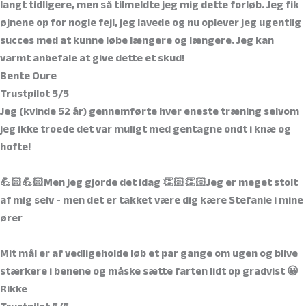
langt tidligere, men så tilmeldte jeg mig dette forløb. Jeg fik
øjnene op for nogle fejl, jeg lavede og nu oplever jeg ugentlig
succes med at kunne løbe længere og længere. Jeg kan
varmt anbefale at give dette et skud!
Bente Oure
Trustpilot 5/5
Jeg (kvinde 52 år) gennemførte hver eneste træning selvom
jeg ikke troede det var muligt med gentagne ondt i knæ og
hofte!
💪🏻💪🏻Men jeg gjorde det idag 👏🏻👏🏻Jeg er meget stolt
af mig selv - men det er takket være dig kære Stefanie i mine
ører
Mit mål er af vedligeholde løb et par gange om ugen og blive
stærkere i benene og måske sætte farten lidt op gradvist 😀
Rikke