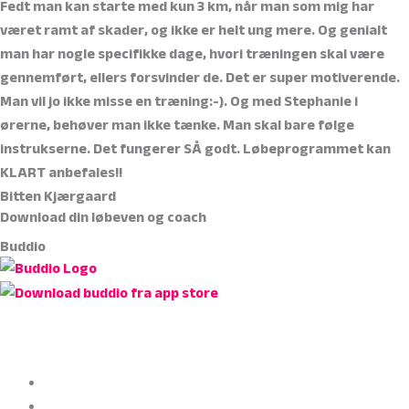
Fedt man kan starte med kun 3 km, når man som mig har
været ramt af skader, og ikke er helt ung mere. Og genialt
man har nogle specifikke dage, hvori træningen skal være
gennemført, ellers forsvinder de. Det er super motiverende.
Man vil jo ikke misse en træning:-). Og med Stephanie i
ørerne, behøver man ikke tænke. Man skal bare følge
instrukserne. Det fungerer SÅ godt. Løbeprogrammet kan
KLART anbefales!!
Bitten Kjærgaard
Download din løbeven og coach
Buddio
Om os
Ledige stillinger
Bliv instruktør