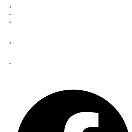
Privatlivspolitik
Handelsbetingelser
Om vores instruktører
Stephanie
Support
Brug for hjælp?
Kontakt@buddio.dk
Følg os